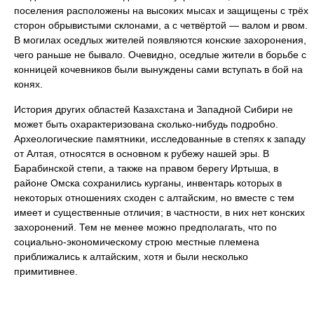
поселения расположены на высоких мысах и защищены с трёх
сторон обрывистыми склонами, а с четвёртой — валом и рвом.
В могилах оседлых жителей появляются конские захоронения,
чего раньше не бывало. Очевидно, оседлые жители в борьбе с
конницей кочевников были вынуждены сами вступать в бой на
конях.
История других областей Казахстана и Западной Сибири не
может быть охарактеризована сколько-нибудь подробно.
Археологические памятники, исследованные в степях к западу
от Алтая, относятся в основном к рубежу нашей эры. В
Барабинской степи, а также на правом берегу Иртыша, в
районе Омска сохранились курганы, инвентарь которых в
некоторых отношениях сходен с алтайским, но вместе с тем
имеет и существенные отличия; в частности, в них нет конских
захоронений. Тем не менее можно предполагать, что по
социально-экономическому строю местные племена
приближались к алтайским, хотя и были несколько
примитивнее.