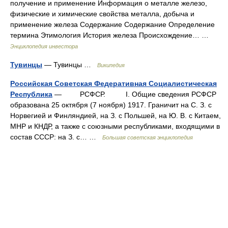
получение и применение Информация о металле железо,
физические и химические свойства металла, добыча и
применение железа Содержание Содержание Определение
термина Этимология История железа Происхождение… …
Энциклопедия инвестора
Тувинцы
— Тувинцы …
Википедия
Российская Советская Федеративная Социалистическая
Республика
— РСФСР. I. Общие сведения РСФСР
образована 25 октября (7 ноября) 1917. Граничит на С. З. с
Норвегией и Финляндией, на З. с Польшей, на Ю. В. с Китаем,
МНР и КНДР, а также с союзными республиками, входящими в
состав СССР: на З. с… …
Большая советская энциклопедия