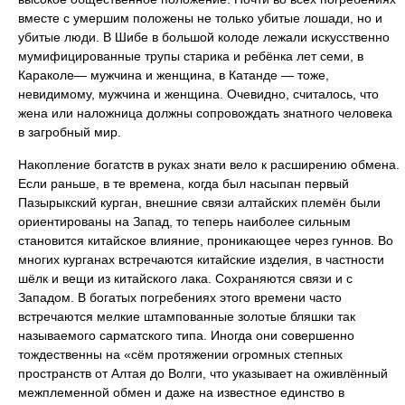
вместе с умершим положены не только убитые лошади, но и
убитые люди. В Шибе в большой колоде лежали искусственно
мумифицированные трупы старика и ребёнка лет семи, в
Караколе— мужчина и женщина, в Катанде — тоже,
невидимому, мужчина и женщина. Очевидно, считалось, что
жена или наложница должны сопровождать знатного человека
в загробный мир.
Накопление богатств в руках знати вело к расширению обмена.
Если раньше, в те времена, когда был насыпан первый
Пазырыкский курган, внешние связи алтайских племён были
ориентированы на Запад, то теперь наиболее сильным
становится китайское влияние, проникающее через гуннов. Во
многих курганах встречаются китайские изделия, в частности
шёлк и вещи из китайского лака. Сохраняются связи и с
Западом. В богатых погребениях этого времени часто
встречаются мелкие штампованные золотые бляшки так
называемого сарматского типа. Иногда они совершенно
тождественны на «сём протяжении огромных степных
пространств от Алтая до Волги, что указывает на оживлённый
межплеменной обмен и даже на известное единство в