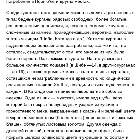
погребения в Ноин-Уле и других местах.
Среди курганов этого времени можно выделить три основных
типа: бедные курганы рядовых свободных, более богатые,
расположенные цепочками, и, наконец, огромные курганы,
сложенные из камней, принадлежавшие, вероятно, наиболее
знатным лицам (Шибе, Катанда и др.). Хотя эти курганы в
подавляющем большинстве разграблены, всё же и то, что
осталось, свидетельствует о том, что многие из них были
богаче первого Пазырыкского кургана. На это указывает
большое количество лошадей (в Шибе —14, в других курганах
— до 16), а также огромные массы золота: в иных курганах,
оставшихся неразграбленными в древности, но хищнически
раскопанных в начале XVIII в., находили свыше пуда золота в
каждом. В Катанде были найдены любопытные собольи
одежды. Одна из них — мужская, имела вид шубы, верх
которой был покрыт чешуевидным узором из кусочков
горностаевого меха, выкрашенных в красный и зелёный цвета,
и украшен множеством (более 5 тыс.) деревянных и кожаных
бляшек, обтянутых листовым золотом. Другая одежда с
длинной спинкой, несколько напоминающая фрак, была
покрыта шёлком оливкового цвета и украшена по бортам и