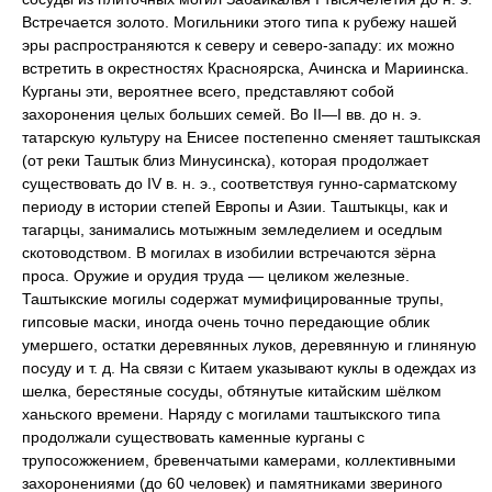
Встречается золото. Могильники этого типа к рубежу нашей
эры распространяются к северу и северо-западу: их можно
встретить в окрестностях Красноярска, Ачинска и Мариинска.
Курганы эти, вероятнее всего, представляют собой
захоронения целых больших семей. Во II—I вв. до н. э.
татарскую культуру на Енисее постепенно сменяет таштыкская
(от реки Таштык близ Минусинска), которая продолжает
существовать до IV в. н. э., соответствуя гунно-сарматскому
периоду в истории степей Европы и Азии. Таштыкцы, как и
тагарцы, занимались мотыжным земледелием и оседлым
скотоводством. В могилах в изобилии встречаются зёрна
проса. Оружие и орудия труда — целиком железные.
Таштыкские могилы содержат мумифицированные трупы,
гипсовые маски, иногда очень точно передающие облик
умершего, остатки деревянных луков, деревянную и глиняную
посуду и т. д. На связи с Китаем указывают куклы в одеждах из
шелка, берестяные сосуды, обтянутые китайским шёлком
ханьского времени. Наряду с могилами таштыкского типа
продолжали существовать каменные курганы с
трупосожжением, бревенчатыми камерами, коллективными
захоронениями (до 60 человек) и памятниками звериного