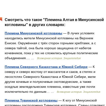
Смотреть что такое "Племена Алтая в Минусинской
котловины" в других словарях:
Племена Минусинской котловины
— В лучих условиях
находились жители Минусинской котловины на Верхнем
Енисее. Окружённая с трёх сторон горными хребтами, а с
севера тайгой, она была хорошо защищена от набегов
кочевников, пока у тех не сложились крупные политические
объединения.… …
Всемирная история. Энциклопедия
Племена Северного Казахстана и Южной Сибири
— К
северу и северо востоку от массагетов и саков, в степях и
лесостспях Северного Казахстана и Южной Сибири, жили
другие кочевые и полукочевые скотоводческие, а также
оседлые земледельческие племена, известные уже почти
исключительно по данным… …
Всемирная история. Энциклопедия
Племена Тувинской котловины
— К югу от Минусинской
котловины расположена Тувинская котловина. Саяны отделяют