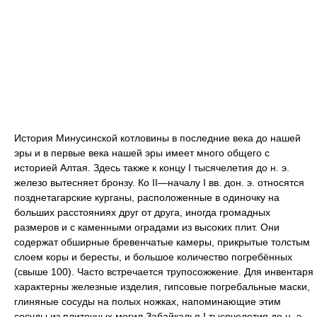
История Минусинской котловины в последние века до нашей
эры и в первые века нашей эры имеет много общего с
историей Алтая. Здесь также к концу I тысячелетия до н. э.
железо вытесняет бронзу. Ко II—началу I вв. дон. э. относятся
позднетагарские курганы, расположенные в одиночку на
больших расстояниях друг от друга, иногда громадных
размеров и с каменными оградами из высоких плит. Они
содержат обширные бревенчатые камеры, прикрытые толстым
слоем коры и бересты, и большое количество погребённых
(свыше 100). Часто встречается трупосожжение. Для инвентаря
характерны железные изделия, гипсовые погребальные маски,
глиняные сосуды на полых ножках, напоминающие этим
сосуды из плиточных могил Забайкалья I тысячелетия до н. э.