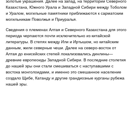
золотые украшения. Далее на запад, на территории Северного
Казахстана, Южного Урала и Западной Сибири между Тоболом
и Уралом, могильные памятники приближаются к сарматским
могильникам Поволжья и Приуралья.
Сведения о племенах Алтая и Северного Казахстана для этого
периода черпаются почти исключительно из китайской
литературы. В степях между Или и Иртышом, но китайским
данным, жили северные чеши. Далее на северо-восток от
Алтая до енисейских степей локализовались динлины—
древние европеоиды Западной Сибири. В последние столетия
до нашей эры они стали смешиваться с наступавшими с
востока монголоидами, и именно это смешанное население
создало Щибе, Катанду и другие грандиозные курганы рубежа
нашей эры.